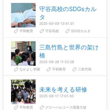
守谷高校のSDGsカル
タ
2025-09-09 13:41:31
平和教育
守谷高校
SDGSカルタ
三島竹島と世界の架け
橋
2025-08-28 11:33:28
なかよし学園
平和教育
三島竹島
未来を考える研修
2025-08-17 17:01:30
平和教育
グローバルユース国連大使